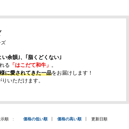
Y
ーズ
よい余韻｣、｢脂くどくない｣
れる
「はこだて和牛」
。
様に愛されてきた一品
をお届けします！
がりいただけます。
示順 :
価格の低い順
価格の高い順
更新日順