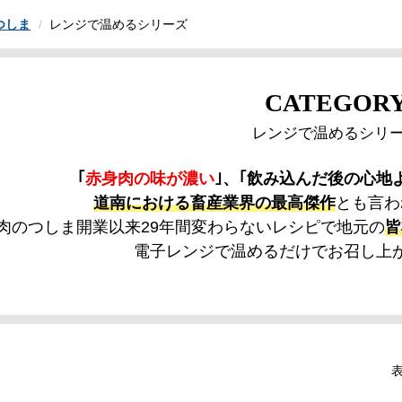
つしま
レンジで温めるシリーズ
CATEGOR
レンジで温めるシリ
｢
赤身肉の味が濃い
｣、｢飲み込んだ後の心地
道南における畜産業界の最高傑作
とも言わ
肉のつしま開業以来29年間変わらないレシピで地元の
皆
電子レンジで温めるだけでお召し上
表