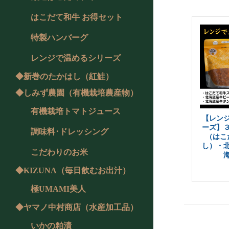
はこだて和牛 お得セット
特製ハンバーグ
レンジで温めるシリーズ
◆新巻のたかはし（紅鮭）
◆しみず農園（有機栽培農産物）
有機栽培トマトジュース
【レン
ーズ】
調味料･ドレッシング
（はこ
し）・
こだわりのお米
◆KIZUNA（毎日飲むお出汁）
極UMAMI美人
◆ヤマノ中村商店（水産加工品）
いかの粕漬