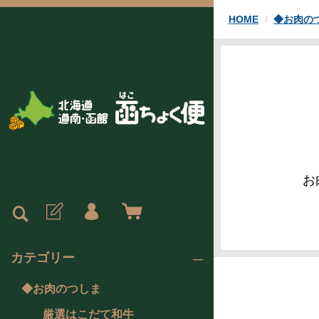
HOME
◆お肉の
お
カテゴリー
◆お肉のつしま
厳選はこだて和牛