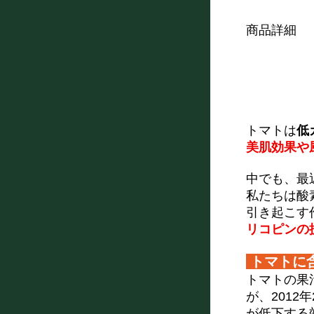
商品詳細
トマトは
低
美肌効果や
中でも、最
私たちは酸
引き起こす
リコピンの
トマトに含
トマトの果
が、201
が低下する