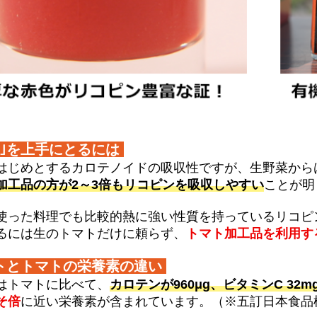
ン｣を上手にとるには
はじめとするカロテノイドの吸収性ですが、生野菜から
加工品の方が2～3倍もリコピンを吸収しやすい
ことが明
使った料理でも比較的熱に強い性質を持っているリコピ
るには生のトマトだけに頼らず、
トマト加工品を利用す
トとトマトの栄養素の違い
はトマトに比べて、
カロテンが960μg、ビタミンC 32m
そ倍
に近い栄養素が含まれています。（※五訂日本食品