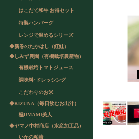
はこだて和牛 お得セット
特製ハンバーグ
レンジで温めるシリーズ
◆新巻のたかはし（紅鮭）
◆しみず農園（有機栽培農産物）
有機栽培トマトジュース
調味料･ドレッシング
こだわりのお米
◆KIZUNA（毎日飲むお出汁）
極UMAMI美人
◆ヤマノ中村商店（水産加工品）
いかの粕漬