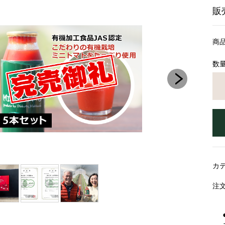
販
商
数
カ
注