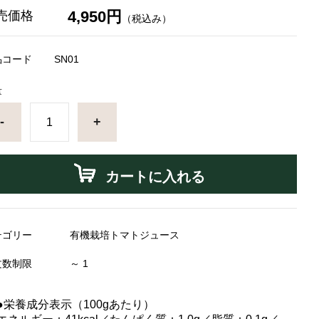
4,950円
売価格
（税込み）
品コード
SN01
量
-
+
カートに入れる
テゴリー
有機栽培トマトジュース
文数制限
～ 1
●栄養成分表示（100gあたり）