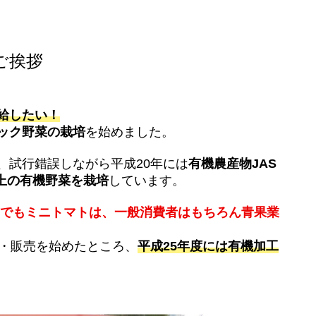
ご挨拶
給したい！
ック野菜の栽培
を始めました。
、試行錯誤しながら平成20年には
有機農産物JAS
以上の有機野菜を栽培
しています。
中でもミニトマトは、一般消費者はもちろん青果業
造・販売を始めたところ、
平成25年度には有機加工