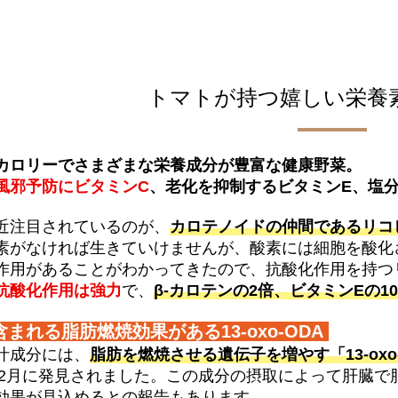
トマトが持つ嬉しい栄養
カロリーでさまざまな栄養成分が豊富な健康野菜。
風邪予防にビタミンC
、老化を抑制するビタミンE、塩
近注目されているのが、
カロテノイドの仲間であるリコ
素がなければ生きていけませんが、酸素には細胞を酸化
作用があることがわかってきたので、抗酸化作用を持つ
抗酸化作用は強力
で、
β-カロテンの2倍、ビタミンEの10
まれる脂肪燃焼効果がある13-oxo-ODA
汁成分には、
脂肪を燃焼させる遺伝子を増やす「13-ox
2年2月に発見されました。この成分の摂取によって肝臓
効果が見込めるとの報告もあります。