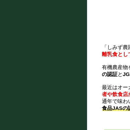
「しみず農
離乳食とし
有機農産物
の認証
と
J
最近はオー
者や飲食店
通年で味わ
食品JASの