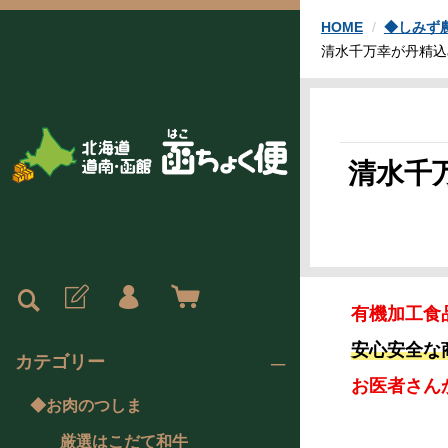
HOME
◆しみず
清水千万幸が丹精込
清水千
有機加工食
安心安全な
カテゴリー
お医者さん
◆お肉のつしま
厳選はこだて和牛