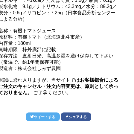
エネルギー：41kcal／たんぱく質：1.0g／脂質：0.1g／
炭水化物：9.1g／ナトリウム：43.3mg／水分：89.2g／
灰分：0.6g／リコピン：7.25g（日本食品分析センター
による分析）
名称：有機トマトジュース
原材料：有機トマト（北海道北斗市産）
内容量：180ml
賞味期限：枠外底部に記載
保存方法：直射日光、高温多湿を避け保存して下さい
（常温で、約1年間保存可能）
製造者：株式会社しみず農園
※誠に恐れ入りますが、当サイトでは
お客様都合による
ご注文のキャンセル・注文内容変更は、原則として承っ
ておりません。
ご了承ください。
ツイートする
シェアする