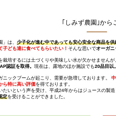
｢しみず農園｣から
園」は、
少子化が進む中であっても安心安全な商品を供
て子ども達に食べてもらいたい！
そんな思いで
オーガニ
を栽培するには土づくりや美味しい水が欠かせませんが
GAP認証を取得。
現在は、露地のほか施設でも
20品目
ガニックブームが起こり、需要が急増しております。
から特に高い評価
を得ております。
いたいという声を受け、平成24年からはジュースの製
認定
を受けることができました。