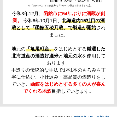
令和3年12月、
函館市に54年ぶりに酒蔵が創
業。
令和6年10月1日、
北海道内15社目の酒
蔵として「函館五稜乃蔵」で製造が開始
され
ました。
地元の
「亀尾町産」
をはじめとする
厳選した
北海道産の酒造好適米
と
地元の水
を使用して
おります。
手造りの伝統的な手法で1本1本のもろみを丁
寧に仕込む、小仕込み・高品質の酒造りをし
ていき、
函館をはじめとする多くの人が喜ん
でくれる地酒
目指していきます。