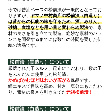
今では醤油ベースの松前漬が一般的となってお
りますが、
ヤマノ中村商店の松前漬（白造り）
は昔からの伝統の味を守るため、酒、みりん、
砂糖、食塩などを用い昔と変わらぬ製法
で、素
材の良さを引き立てて製造、絶妙な素材のバラ
ンスを開発するまでには数年の時間を要した伝
統の逸品です。
松前漬（黒造り）について
厳選された干スルメ、昆布にこだわり、数の子
をふんだんに使用した松前漬。
かめばかむほど味わいが広がる
逸品です。
鰹エキスで旨味を高め、甘さ、塩分にもこだわ
り、素材の良さを引き立てた
元祖松前漬！
松前漬（白造り）について