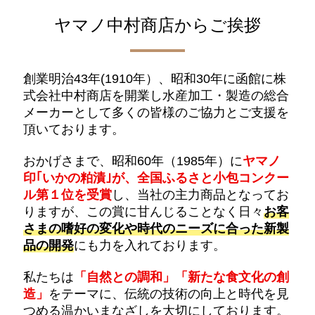
ヤマノ中村商店からご挨拶
創業明治43年(1910年）、昭和30年に函館に株
式会社中村商店を開業し水産加工・製造の総合
メーカーとして多くの皆様のご協力とご支援を
頂いております。
おかげさまで、昭和60年（1985年）に
ヤマノ
印｢いかの粕漬｣が、全国ふるさと小包コンクー
ル第１位を受賞
し、当社の主力商品となってお
りますが、この賞に甘んじることなく日々
お客
さまの嗜好の変化や時代のニーズに合った新製
品の開発
にも力を入れております。
私たちは
「自然との調和」
「新たな食文化の創
造」
をテーマに、伝統の技術の向上と時代を見
つめる温かいまなざしを大切にしております。