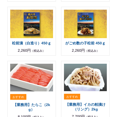
松前漬（白造り）450ｇ
がごめ数の子松前 450ｇ
2,260円
2,260円
（税込み）
（税込み）
【業務用】イカの粕漬け
【業務用】たらこ（2k
（リング）2kg
g）
7,700円
8,100円
（税込み）
（税込み）