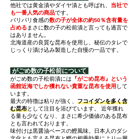
他社では黄金漬やダイヤ漬とも呼ばれ、
当社で
も一番人気の商品
です。
パリパリ食感の
数の子が全体の約50％含有量を
占める
まさに数の子の松前漬と言っても過言で
はありません。
北海道産の良質な昆布を使用し、秘伝のタレで
じっくり漬け込み製造した自慢の一品です。
がごめ数の子松前について
がごめ数の子松前漬には
『がごめ昆布』という
函館近海でしか獲れない貴重な昆布を使用
して
います。
最大の特徴は粘りが強く、
フコイダンを多く含
む昆布
として注目を浴びています。 近年獲れ
る量も少なくなり、まさに希少価値のある昆布
とも言われております。
味付けは黒醤油ベースの鰹風味。日本人のダシ
文化とも言える昆布と鰹の相乗効果により一層