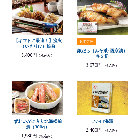
【ギフトに最適！】漁火
（いさりび）松前
銀だら（みそ漬･西京漬）
3,400円
（税込み）
各３切
3,670円
（税込み）
ずわいがに入り北海松前
いか山海漬
漬（300g）
2,400円
（税込み）
1,980円
（税込み）