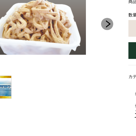
商
数
カ