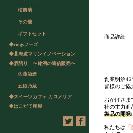
松前漬
その他
ギフトセット
商品詳細
◆ringsフーズ
◆北海道マリンイノベーション
◆酒語り 〜銘酒の通信販売〜
佐藤酒造
創業明治4
五稜乃蔵
皆様のご協
◆スイーツカフェ カロメリア
おかげさまで
◆はこだて柳屋
社の主力商
製品の開発
私たちは
「