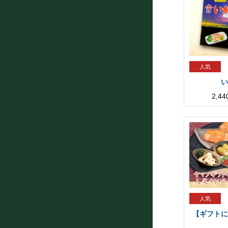
い
2,4
【ギフトに