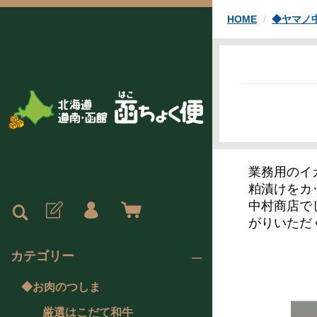
HOME
◆ヤマノ
業務用のイ
粕漬けをカ
中村商店で
がりいただ
カテゴリー
◆お肉のつしま
厳選はこだて和牛