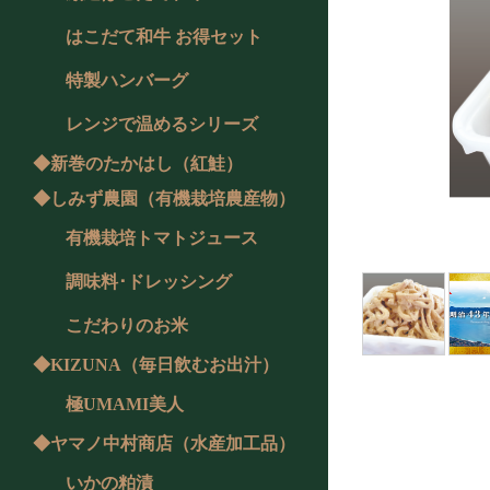
はこだて和牛 お得セット
特製ハンバーグ
レンジで温めるシリーズ
◆新巻のたかはし（紅鮭）
◆しみず農園（有機栽培農産物）
有機栽培トマトジュース
調味料･ドレッシング
こだわりのお米
◆KIZUNA（毎日飲むお出汁）
極UMAMI美人
◆ヤマノ中村商店（水産加工品）
いかの粕漬