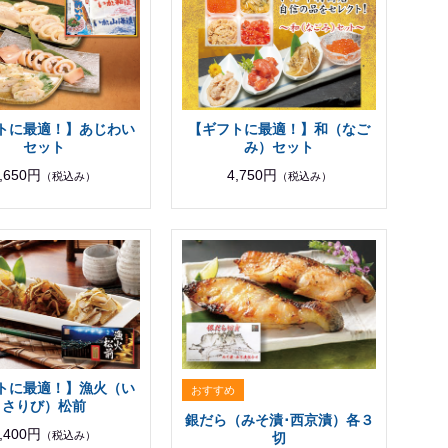
トに最適！】あじわい
【ギフトに最適！】和（なご
セット
み）セット
,650円
4,750円
（税込み）
（税込み）
トに最適！】漁火（い
さりび）松前
銀だら（みそ漬･西京漬）各３
,400円
（税込み）
切