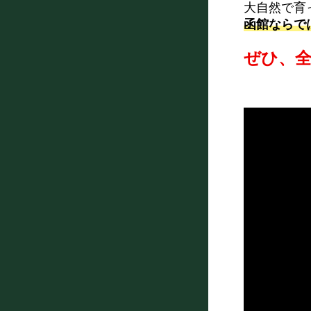
大自然で育
函館ならで
ぜひ、