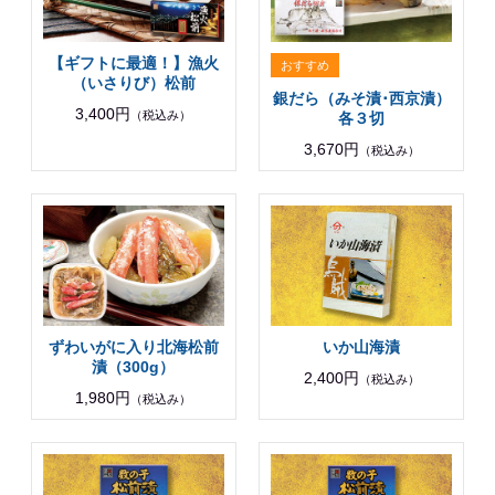
【ギフトに最適！】漁火
（いさりび）松前
銀だら（みそ漬･西京漬）
3,400円
（税込み）
各３切
3,670円
（税込み）
ずわいがに入り北海松前
いか山海漬
漬（300g）
2,400円
（税込み）
1,980円
（税込み）